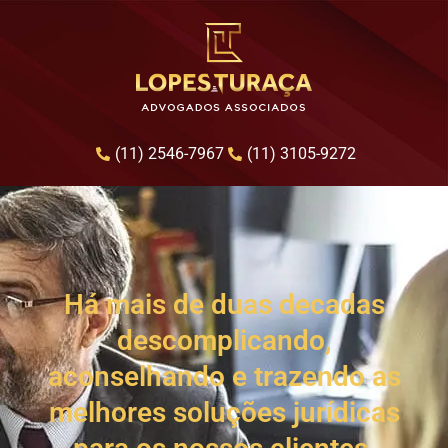
(11) 2546-7967
(11) 3105-9272
Há mais de duas decadas
descomplicando,
aconselhando e trazendo as
melhores soluções jurídicas