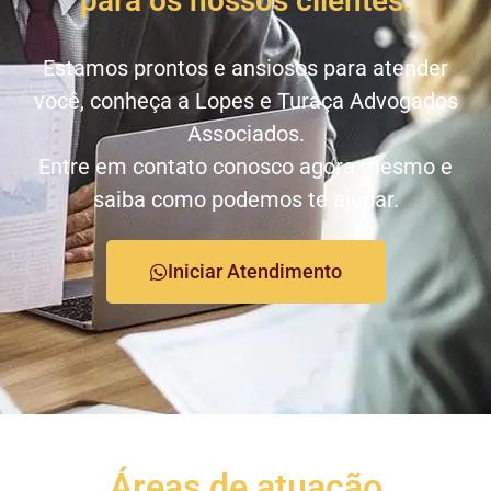
para os nossos clientes.
Estamos prontos e ansiosos para atender
você, conheça a Lopes e Turaça Advogados
Associados.
Entre em contato conosco agora mesmo e
saiba como podemos te ajudar.
Iniciar Atendimento
Áreas de atuação